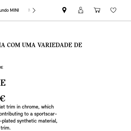
undo MINI
MINI Empresas
Pesquisar
Iniciar
Carrinho
Wishli
parceiro
sessão
de
MINI
MyMini
compras
SMA COM UMA VARIEDADE DE
ME
ME
 €
inlet trim in chrome, which
ntributing to a sportscar-
-plated synthetic material,
 trim.