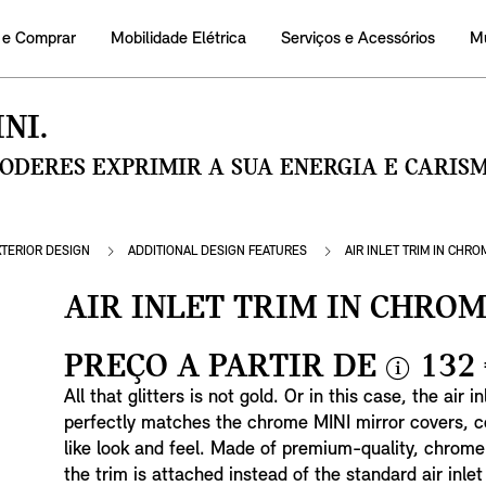
 e Comprar
Mobilidade Elétrica
Serviços e Acessórios
M
NI.
PODERES EXPRIMIR A SUA ENERGIA E CARI
XTERIOR DESIGN
ADDITIONAL DESIGN FEATURES
AIR INLET TRIM IN CHRO
AIR INLET TRIM IN CHRO
PREÇO A PARTIR DE
132
i
All that glitters is not gold. Or in this case, the air 
n
perfectly matches the chrome MINI mirror covers, co
f
like look and feel. Made of premium-quality, chrome
o
the trim is attached instead of the standard air inlet