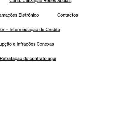
Cond. Utilização Redes Sociais
amações Eletrónico
Contactos
r – Intermediação de Crédito
upção e Infrações Conexas
Retratação do contrato aqui