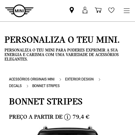
Pesquisar
Iniciar
Carrinho
Wishlis
parceiro
sessão
de
MINI
MyMini
compras
PERSONALIZA O TEU MINI.
PERSONALIZA O TEU MINI PARA PODERES EXPRIMIR A SUA
ENERGIA E CARISMA COM UMA VARIEDADE DE ACESSÓRIOS
ELEGANTES.
ACESSÓRIOS ORIGINAIS MINI
EXTERIOR DESIGN
DECALS
BONNET STRIPES
BONNET STRIPES
PREÇO A PARTIR DE
79,4 €
i
n