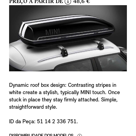
PREÇO A PARTIR DE
48,6 €
i
n
f
o
Dynamic roof box design: Contrasting stripes in
white create a stylish, typically MINI touch. Once
stuck in place they stay firmly attached. Simple,
straightforward style.
ID da Peça: 51 14 2 336 751.
DISPONIBILIDADE DOS MODELOS