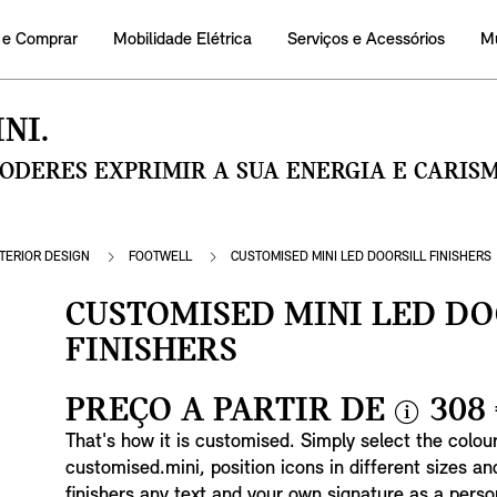
 e Comprar
Mobilidade Elétrica
Serviços e Acessórios
M
NI.
PODERES EXPRIMIR A SUA ENERGIA E CARI
NTERIOR DESIGN
FOOTWELL
CUSTOMISED MINI LED DOORSILL FINISHERS
CUSTOMISED MINI LED DO
FINISHERS
PREÇO A PARTIR DE
308
i
That's how it is customised. Simply select the colou
n
customised.mini, position icons in different sizes an
f
finishers any text and your own signature as a perso