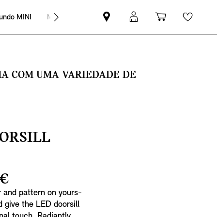
undo MINI
MINI Empresas
Pesquisar
Iniciar
Carrinho
Wishli
parceiro
sessão
de
MINI
MyMini
compras
SMA COM UMA VARIEDADE DE
ORSILL
 €
r and pattern on yours-
d give the LED doorsill
nal touch. Radiantly