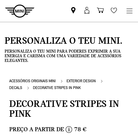
Pesquisar
Iniciar
Carrinho
Wishlis
parceiro
sessão
de
MINI
MyMini
compras
PERSONALIZA O TEU MINI.
PERSONALIZA O TEU MINI PARA PODERES EXPRIMIR A SUA
ENERGIA E CARISMA COM UMA VARIEDADE DE ACESSÓRIOS
ELEGANTES.
ACESSÓRIOS ORIGINAIS MINI
EXTERIOR DESIGN
DECALS
DECORATIVE STRIPES IN PINK
DECORATIVE STRIPES IN
PINK
PREÇO A PARTIR DE
78 €
i