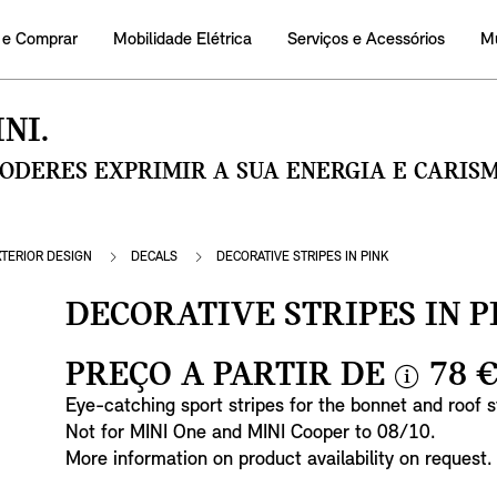
 e Comprar
Mobilidade Elétrica
Serviços e Acessórios
M
NI.
PODERES EXPRIMIR A SUA ENERGIA E CARI
XTERIOR DESIGN
DECALS
DECORATIVE STRIPES IN PINK
DECORATIVE STRIPES IN P
PREÇO A PARTIR DE
78 
i
Eye-catching sport stripes for the bonnet and roof st
n
Not for MINI One and MINI Cooper to 08/10.
f
More information on product availability on request.
o