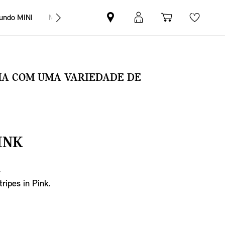
undo MINI
MINI Empresas
Pesquisar
Iniciar
Carrinho
Wishli
parceiro
sessão
de
MINI
MyMini
compras
SMA COM UMA VARIEDADE DE
INK
€
ripes in Pink.