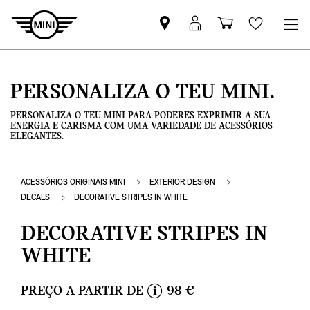
Pesquisar
Iniciar
Carrinho
Wishlis
parceiro
sessão
de
MINI
MyMini
compras
PERSONALIZA O TEU MINI.
PERSONALIZA O TEU MINI PARA PODERES EXPRIMIR A SUA
ENERGIA E CARISMA COM UMA VARIEDADE DE ACESSÓRIOS
ELEGANTES.
ACESSÓRIOS ORIGINAIS MINI
EXTERIOR DESIGN
DECALS
DECORATIVE STRIPES IN WHITE
DECORATIVE STRIPES IN
WHITE
PREÇO A PARTIR DE
98 €
i