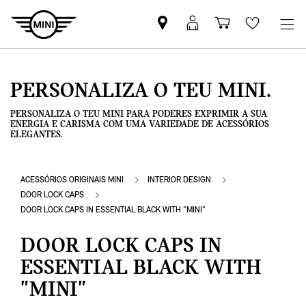
Pesquisar
Iniciar
Carrinho
Wishlis
parceiro
sessão
de
MINI
MyMini
compras
PERSONALIZA O TEU MINI.
PERSONALIZA O TEU MINI PARA PODERES EXPRIMIR A SUA
ENERGIA E CARISMA COM UMA VARIEDADE DE ACESSÓRIOS
ELEGANTES.
ACESSÓRIOS ORIGINAIS MINI
INTERIOR DESIGN
DOOR LOCK CAPS
DOOR LOCK CAPS IN ESSENTIAL BLACK WITH "MINI"
DOOR LOCK CAPS IN
ESSENTIAL BLACK WITH
"MINI"