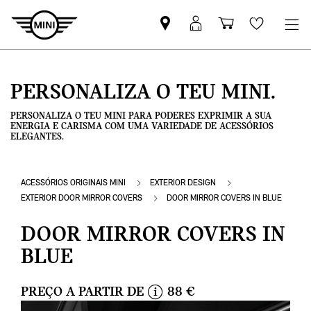
Pesquisar
Iniciar
Carrinho
Wishlis
parceiro
sessão
de
MINI
MyMini
compras
PERSONALIZA O TEU MINI.
PERSONALIZA O TEU MINI PARA PODERES EXPRIMIR A SUA
ENERGIA E CARISMA COM UMA VARIEDADE DE ACESSÓRIOS
ELEGANTES.
ACESSÓRIOS ORIGINAIS MINI
EXTERIOR DESIGN
EXTERIOR DOOR MIRROR COVERS
DOOR MIRROR COVERS IN BLUE
DOOR MIRROR COVERS IN
BLUE
PREÇO A PARTIR DE
88 €
i