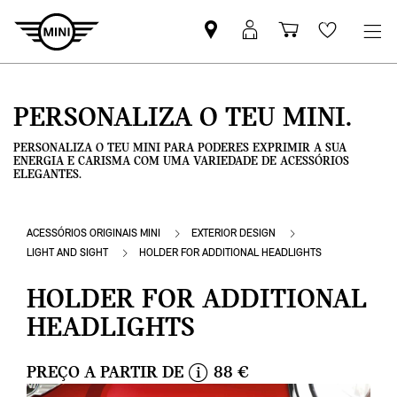
Pesquisar
Iniciar
Carrinho
Wishlis
parceiro
sessão
de
MINI
MyMini
compras
PERSONALIZA O TEU MINI.
PERSONALIZA O TEU MINI PARA PODERES EXPRIMIR A SUA
ENERGIA E CARISMA COM UMA VARIEDADE DE ACESSÓRIOS
ELEGANTES.
ACESSÓRIOS ORIGINAIS MINI
EXTERIOR DESIGN
LIGHT AND SIGHT
HOLDER FOR ADDITIONAL HEADLIGHTS
HOLDER FOR ADDITIONAL
HEADLIGHTS
PREÇO A PARTIR DE
88 €
i