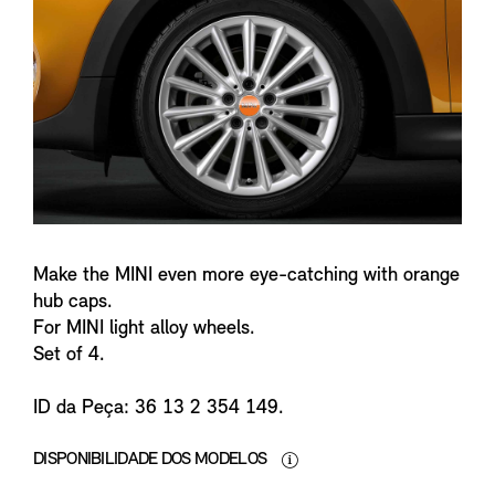
n
f
o
Make the MINI even more eye-catching with orange
hub caps.
For MINI light alloy wheels.
Set of 4.
ID da Peça: 36 13 2 354 149.
DISPONIBILIDADE DOS MODELOS