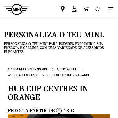
Pesquisar
Iniciar
Carrinho
Wishlis
parceiro
sessão
de
MINI
MyMini
compras
PERSONALIZA O TEU MINI.
PERSONALIZA O TEU MINI PARA PODERES EXPRIMIR A SUA
ENERGIA E CARISMA COM UMA VARIEDADE DE ACESSÓRIOS
ELEGANTES.
ACESSÓRIOS ORIGINAIS MINI
ALLOY WHEELS
WHEEL ACCESSORIES
HUB CUP CENTRES IN ORANGE
HUB CUP CENTRES IN
ORANGE
PREÇO A PARTIR DE
18 €
i