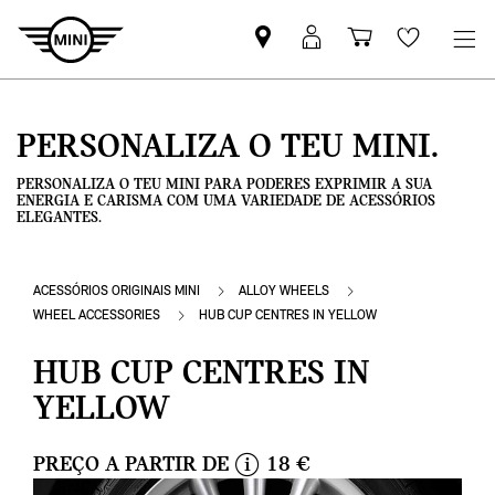
Pesquisar
Iniciar
Carrinho
Wishlis
parceiro
sessão
de
MINI
MyMini
compras
PERSONALIZA O TEU MINI.
PERSONALIZA O TEU MINI PARA PODERES EXPRIMIR A SUA
ENERGIA E CARISMA COM UMA VARIEDADE DE ACESSÓRIOS
ELEGANTES.
ACESSÓRIOS ORIGINAIS MINI
ALLOY WHEELS
WHEEL ACCESSORIES
HUB CUP CENTRES IN YELLOW
HUB CUP CENTRES IN
YELLOW
PREÇO A PARTIR DE
18 €
i