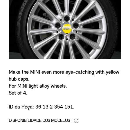
n
f
o
Make the MINI even more eye-catching with yellow
hub caps.
For MINI light alloy wheels.
Set of 4.
ID da Peça: 36 13 2 354 151.
DISPONIBILIDADE DOS MODELOS