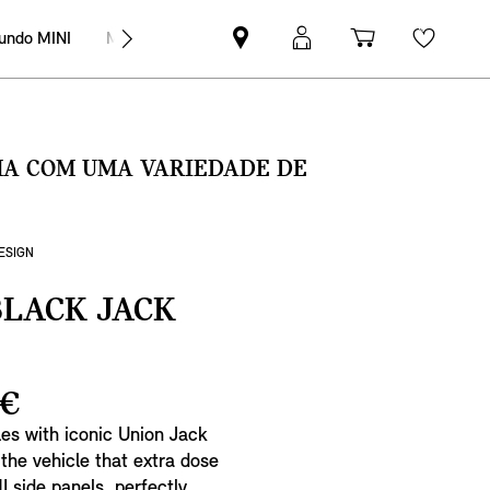
undo MINI
MINI Empresas
Pesquisar
Iniciar
Carrinho
Wishli
parceiro
sessão
de
MINI
MyMini
compras
SMA COM UMA VARIEDADE DE
DESIGN
BLACK JACK
 €
les with iconic Union Jack
 the vehicle that extra dose
NI side panels, perfectly