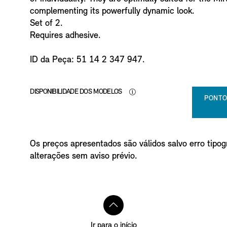
o
complementing its powerfully dynamic look.
Set of 2.
Requires adhesive.
ID da Peça: 51 14 2 347 947.
DISPONIBILIDADE DOS MODELOS
PONTO
Os preços apresentados são válidos salvo erro tipogr
alterações sem aviso prévio.
Ir para o início