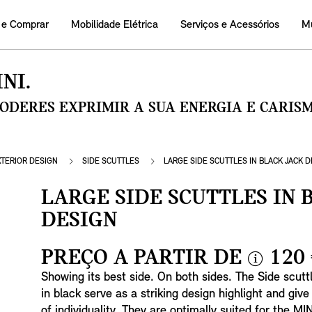
 e Comprar
Mobilidade Elétrica
Serviços e Acessórios
M
NI.
PODERES EXPRIMIR A SUA ENERGIA E CARI
XTERIOR DESIGN
SIDE SCUTTLES
LARGE SIDE SCUTTLES IN BLACK JACK 
LARGE SIDE SCUTTLES IN 
DESIGN
PREÇO A PARTIR DE
120
i
Showing its best side. On both sides. The Side scutt
n
in black serve as a striking design highlight and give
f
of individuality. They are optimally suited for the MI