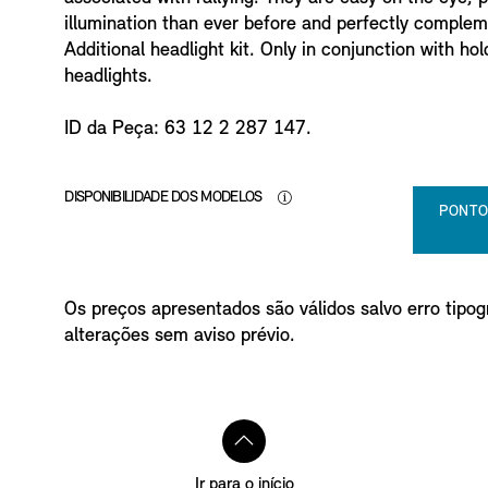
o
illumination than ever before and perfectly comple
Additional headlight kit. Only in conjunction with hol
headlights.
ID da Peça: 63 12 2 287 147.
DISPONIBILIDADE DOS MODELOS
PONTO
Os preços apresentados são válidos salvo erro tipogr
alterações sem aviso prévio.
Ir para o início