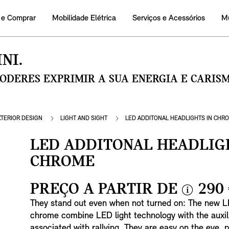
 e Comprar
Mobilidade Elétrica
Serviços e Acessórios
M
NI.
PODERES EXPRIMIR A SUA ENERGIA E CARI
XTERIOR DESIGN
LIGHT AND SIGHT
LED ADDITONAL HEADLIGHTS IN CHR
LED ADDITONAL HEADLIG
CHROME
PREÇO A PARTIR DE
290
i
They stand out even when not turned on: The new LE
n
chrome combine LED light technology with the auxi
f
associated with rallying. They are easy on the eye, p