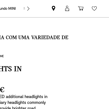
undo MINI
MINI Empresas
Pesquisar
Iniciar
Carrinho
Wishli
parceiro
sessão
de
MINI
MyMini
compras
SMA COM UMA VARIEDADE DE
OME
HTS IN
 €
D additional headlights in
liary headlights commonly
rovide brighter road