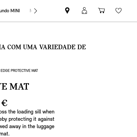
undo MINI
MINI Empresas
Pesquisar
Iniciar
Carrinho
Wishli
parceiro
sessão
de
MINI
MyMini
compras
SMA COM UMA VARIEDADE DE
 EDGE PROTECTIVE MAT
VE MAT
 €
ss the loading sill when
by protecting it against
owed away in the luggage
 mat.