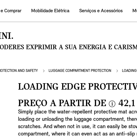
 e Comprar
Mobilidade Elétrica
Serviços e Acessórios
M
NI.
PODERES EXPRIMIR A SUA ENERGIA E CARI
ROTECTION AND SAFETY
LUGGAGE COMPARTMENT PROTECTION
LOADING
LOADING EDGE PROTECTI
PREÇO A PARTIR DE
42,1
i
Simply place the water-repellent protective mat acro
n
loading or unloading the luggage compartment, there
f
scratches. And when not in use, it can easily be st
o
compartment, where it can even act as an anti-slip