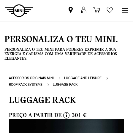
Pesquisar
Iniciar
Carrinho
Wishlis
parceiro
sessão
de
MINI
MyMini
compras
PERSONALIZA O TEU MINI.
PERSONALIZA O TEU MINI PARA PODERES EXPRIMIR A SUA
ENERGIA E CARISMA COM UMA VARIEDADE DE ACESSÓRIOS
ELEGANTES.
ACESSÓRIOS ORIGINAIS MINI
LUGGAGE AND LEISURE
ROOF RACK SYSTEMS
LUGGAGE RACK
LUGGAGE RACK
PREÇO A PARTIR DE
301 €
i
n