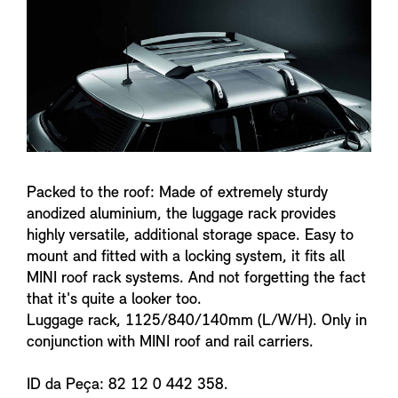
f
o
Packed to the roof: Made of extremely sturdy
anodized aluminium, the luggage rack provides
highly versatile, additional storage space. Easy to
mount and fitted with a locking system, it fits all
MINI roof rack systems. And not forgetting the fact
that it's quite a looker too.
Luggage rack, 1125/840/140mm (L/W/H). Only in
conjunction with MINI roof and rail carriers.
ID da Peça: 82 12 0 442 358.