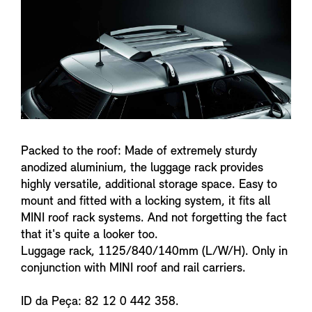
f
o
Packed to the roof: Made of extremely sturdy
anodized aluminium, the luggage rack provides
highly versatile, additional storage space. Easy to
mount and fitted with a locking system, it fits all
MINI roof rack systems. And not forgetting the fact
that it's quite a looker too.
Luggage rack, 1125/840/140mm (L/W/H). Only in
conjunction with MINI roof and rail carriers.
ID da Peça: 82 12 0 442 358.