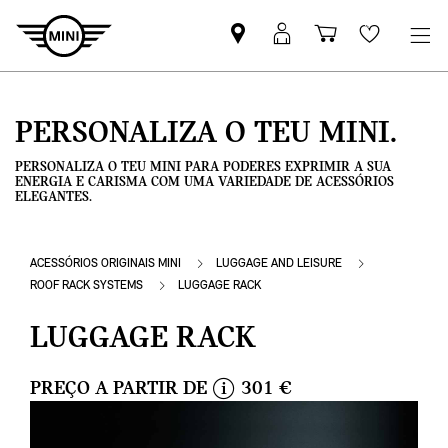
Pesquisar
Iniciar
Carrinho
Wishlis
parceiro
sessão
de
MINI
MyMini
compras
PERSONALIZA O TEU MINI.
PERSONALIZA O TEU MINI PARA PODERES EXPRIMIR A SUA
ENERGIA E CARISMA COM UMA VARIEDADE DE ACESSÓRIOS
ELEGANTES.
ACESSÓRIOS ORIGINAIS MINI
LUGGAGE AND LEISURE
ROOF RACK SYSTEMS
LUGGAGE RACK
LUGGAGE RACK
PREÇO A PARTIR DE
301 €
i
n