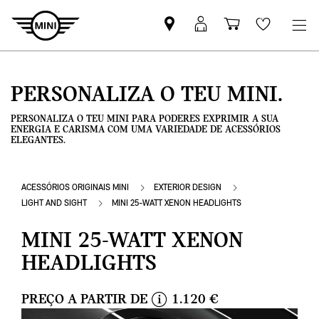
Pesquisar
Iniciar
Carrinho
Wishlis
parceiro
sessão
de
MINI
MyMini
compras
PERSONALIZA O TEU MINI.
PERSONALIZA O TEU MINI PARA PODERES EXPRIMIR A SUA
ENERGIA E CARISMA COM UMA VARIEDADE DE ACESSÓRIOS
ELEGANTES.
ACESSÓRIOS ORIGINAIS MINI
EXTERIOR DESIGN
LIGHT AND SIGHT
MINI 25-WATT XENON HEADLIGHTS
MINI 25-WATT XENON
HEADLIGHTS
PREÇO A PARTIR DE
1.120 €
i