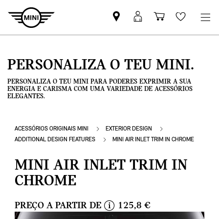
Pesquisar
Iniciar
Carrinho
Wishlis
parceiro
sessão
de
MINI
MyMini
compras
PERSONALIZA O TEU MINI.
PERSONALIZA O TEU MINI PARA PODERES EXPRIMIR A SUA
ENERGIA E CARISMA COM UMA VARIEDADE DE ACESSÓRIOS
ELEGANTES.
ACESSÓRIOS ORIGINAIS MINI
EXTERIOR DESIGN
ADDITIONAL DESIGN FEATURES
MINI AIR INLET TRIM IN CHROME
MINI AIR INLET TRIM IN
CHROME
PREÇO A PARTIR DE
125,8 €
i