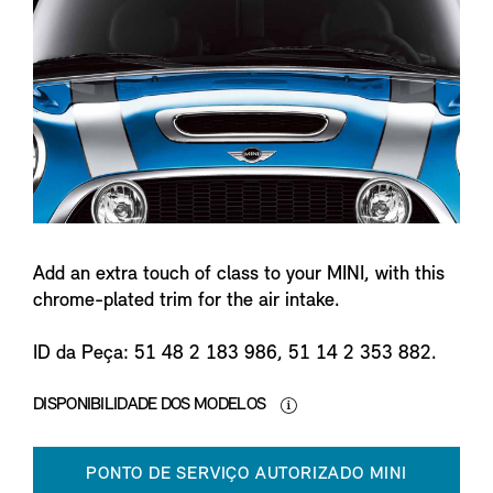
n
f
o
Add an extra touch of class to your MINI, with this
chrome-plated trim for the air intake.
ID da Peça: 51 48 2 183 986, 51 14 2 353 882.
DISPONIBILIDADE DOS MODELOS
PONTO DE SERVIÇO AUTORIZADO MINI