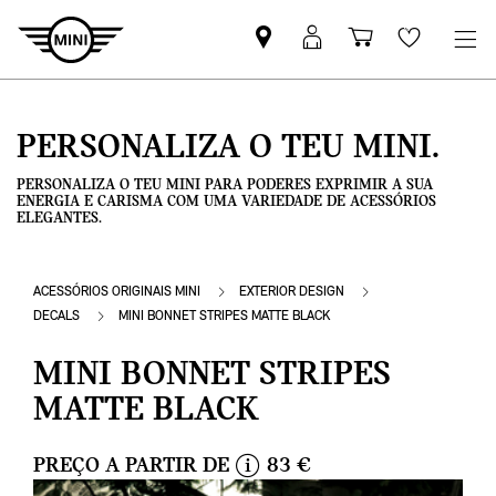
Pesquisar
Iniciar
Carrinho
Wishlis
parceiro
sessão
de
MINI
MyMini
compras
PERSONALIZA O TEU MINI.
PERSONALIZA O TEU MINI PARA PODERES EXPRIMIR A SUA
ENERGIA E CARISMA COM UMA VARIEDADE DE ACESSÓRIOS
ELEGANTES.
ACESSÓRIOS ORIGINAIS MINI
EXTERIOR DESIGN
DECALS
MINI BONNET STRIPES MATTE BLACK
MINI BONNET STRIPES
MATTE BLACK
PREÇO A PARTIR DE
83 €
i