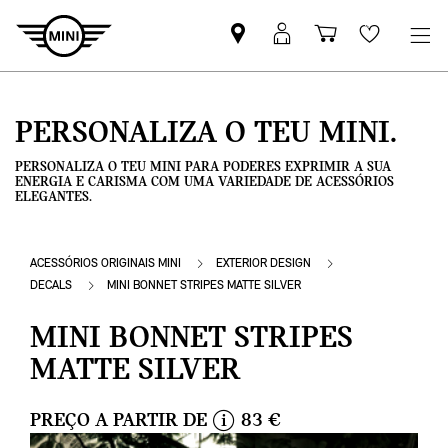
Pesquisar
Iniciar
Carrinho
Wishlis
parceiro
sessão
de
MINI
MyMini
compras
PERSONALIZA O TEU MINI.
PERSONALIZA O TEU MINI PARA PODERES EXPRIMIR A SUA
ENERGIA E CARISMA COM UMA VARIEDADE DE ACESSÓRIOS
ELEGANTES.
ACESSÓRIOS ORIGINAIS MINI
EXTERIOR DESIGN
DECALS
MINI BONNET STRIPES MATTE SILVER
MINI BONNET STRIPES
MATTE SILVER
PREÇO A PARTIR DE
83 €
i