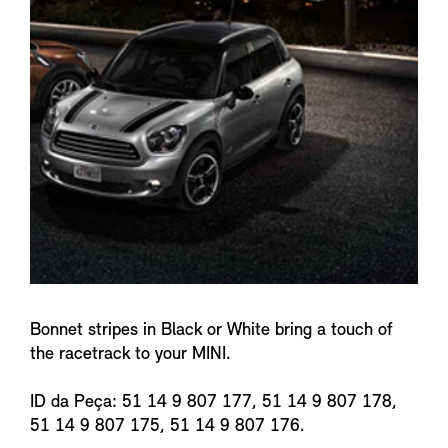
f
o
Bonnet stripes in Black or White bring a touch of
the racetrack to your MINI.
ID da Peça: 51 14 9 807 177, 51 14 9 807 178,
51 14 9 807 175, 51 14 9 807 176.