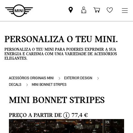
Pesquisar
Iniciar
Carrinho
Wishlis
parceiro
sessão
de
MINI
MyMini
compras
PERSONALIZA O TEU MINI.
PERSONALIZA O TEU MINI PARA PODERES EXPRIMIR A SUA
ENERGIA E CARISMA COM UMA VARIEDADE DE ACESSÓRIOS
ELEGANTES.
ACESSÓRIOS ORIGINAIS MINI
EXTERIOR DESIGN
DECALS
MINI BONNET STRIPES
MINI BONNET STRIPES
PREÇO A PARTIR DE
77,4 €
i
n