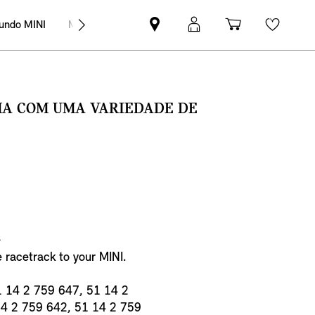
undo MINI
MINI Empresas
Pesquisar
Iniciar
Carrinho
Wishli
parceiro
sessão
de
MINI
MyMini
compras
SMA COM UMA VARIEDADE DE
€
e racetrack to your MINI.
1 14 2 759 647, 51 14 2
14 2 759 642, 51 14 2 759