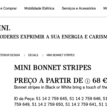
 e Comprar
Mobilidade Elétrica
Serviços e Acessórios
M
NI.
PODERES EXPRIMIR A SUA ENERGIA E CARI
XTERIOR DESIGN
DECALS
MINI BONNET STRIPES
MINI BONNET STRIPES
PREÇO A PARTIR DE
68 
i
Bonnet stripes in Black or White bring a touch of th
n
f
ID da Peça: 51 14 2 759 645, 51 14 2 759 646, 5
o
759 649, 51 14 2 759 650, 51 14 2 759 641, 51 