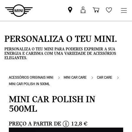
Pesquisar
Iniciar
Carrinho
Wishlis
parceiro
sessão
de
MINI
MyMini
compras
PERSONALIZA O TEU MINI.
PERSONALIZA O TEU MINI PARA PODERES EXPRIMIR A SUA
ENERGIA E CARISMA COM UMA VARIEDADE DE ACESSÓRIOS
ELEGANTES.
ACESSÓRIOS ORIGINAIS MINI
MINI CAR CARE
CAR CARE
MINI CAR POLISH IN 500ML
MINI CAR POLISH IN
500ML
PREÇO A PARTIR DE
12,8 €
i