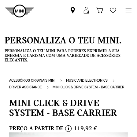
Pesquisar
Iniciar
Carrinho
Wishlis
parceiro
sessão
de
MINI
MyMini
compras
PERSONALIZA O TEU MINI.
PERSONALIZA O TEU MINI PARA PODERES EXPRIMIR A SUA
ENERGIA E CARISMA COM UMA VARIEDADE DE ACESSÓRIOS
ELEGANTES.
ACESSÓRIOS ORIGINAIS MINI
MUSIC AND ELECTRONICS
DRIVER ASSISTANCE
MINI CLICK & DRIVE SYSTEM - BASE CARRIER
MINI CLICK & DRIVE
SYSTEM - BASE CARRIER
PREÇO A PARTIR DE
119,92 €
i