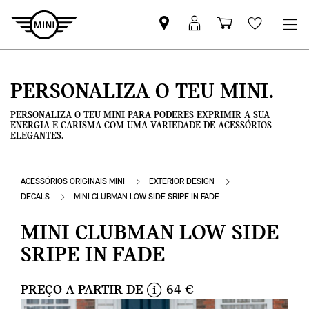
Pesquisar
Iniciar
Carrinho
Wishlis
parceiro
sessão
de
MINI
MyMini
compras
PERSONALIZA O TEU MINI.
PERSONALIZA O TEU MINI PARA PODERES EXPRIMIR A SUA
ENERGIA E CARISMA COM UMA VARIEDADE DE ACESSÓRIOS
ELEGANTES.
ACESSÓRIOS ORIGINAIS MINI
EXTERIOR DESIGN
DECALS
MINI CLUBMAN LOW SIDE SRIPE IN FADE
MINI CLUBMAN LOW SIDE
SRIPE IN FADE
PREÇO A PARTIR DE
64 €
i