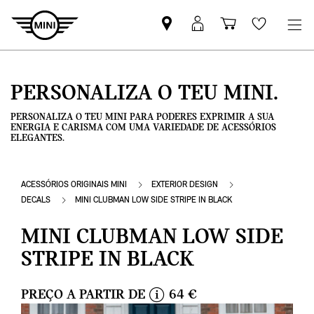
Pesquisar
Iniciar
Carrinho
Wishlis
parceiro
sessão
de
MINI
MyMini
compras
PERSONALIZA O TEU MINI.
PERSONALIZA O TEU MINI PARA PODERES EXPRIMIR A SUA
ENERGIA E CARISMA COM UMA VARIEDADE DE ACESSÓRIOS
ELEGANTES.
ACESSÓRIOS ORIGINAIS MINI
EXTERIOR DESIGN
DECALS
MINI CLUBMAN LOW SIDE STRIPE IN BLACK
MINI CLUBMAN LOW SIDE
STRIPE IN BLACK
PREÇO A PARTIR DE
64 €
i