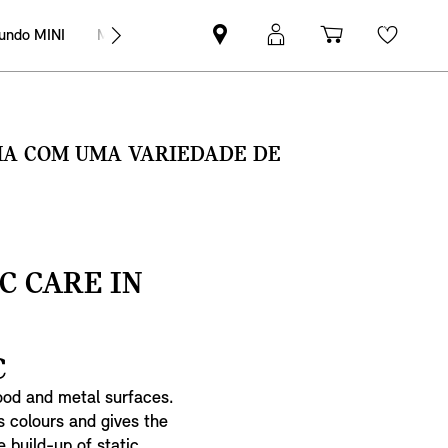
undo MINI
MINI Empresas
Pesquisar
Iniciar
Carrinho
Wishli
parceiro
sessão
de
MINI
MyMini
compras
SMA COM UMA VARIEDADE DE
C CARE IN
€
 wood and metal surfaces.
s colours and gives the
e build-up of static