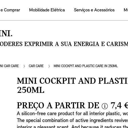
 e Comprar
Mobilidade Elétrica
Serviços e Acessórios
M
NI.
PODERES EXPRIMIR A SUA ENERGIA E CARI
NI CAR CARE
CAR CARE
MINI COCKPIT AND PLASTIC CARE IN 250ML
MINI COCKPIT AND PLASTI
250ML
PREÇO A PARTIR DE
7,4 
i
A silicon-free care product for all interior plastic,
n
The special combination of active ingredients revive
f
interior a pleasant scent. And because it reduces th