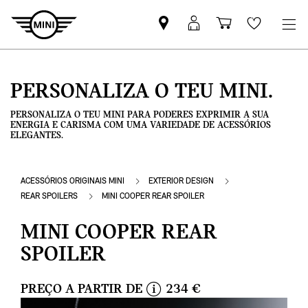
Pesquisar
Iniciar
Carrinho
Wishlis
parceiro
sessão
de
MINI
MyMini
compras
PERSONALIZA O TEU MINI.
PERSONALIZA O TEU MINI PARA PODERES EXPRIMIR A SUA
ENERGIA E CARISMA COM UMA VARIEDADE DE ACESSÓRIOS
ELEGANTES.
ACESSÓRIOS ORIGINAIS MINI
EXTERIOR DESIGN
REAR SPOILERS
MINI COOPER REAR SPOILER
MINI COOPER REAR
SPOILER
PREÇO A PARTIR DE
234 €
i