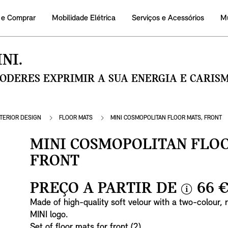
 e Comprar
Mobilidade Elétrica
Serviços e Acessórios
M
NI.
PODERES EXPRIMIR A SUA ENERGIA E CARI
NTERIOR DESIGN
FLOOR MATS
MINI COSMOPOLITAN FLOOR MATS, FRONT
MINI COSMOPOLITAN FLOO
FRONT
PREÇO A PARTIR DE
66 
i
Made of high-quality soft velour with a two-colour, r
n
MINI logo.
f
Set of floor mats for front (2).