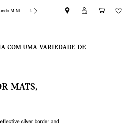
undo MINI
MINI Empresas
Pesquisar
Iniciar
Carrinho
Wishli
parceiro
sessão
de
MINI
MyMini
compras
SMA COM UMA VARIEDADE DE
R MATS,
€
eflective silver border and