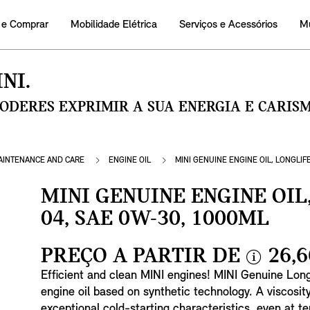
 e Comprar
Mobilidade Elétrica
Serviços e Acessórios
M
NI.
PODERES EXPRIMIR A SUA ENERGIA E CARI
AINTENANCE AND CARE
ENGINE OIL
MINI GENUINE ENGINE OIL, LONGLIFE
MINI GENUINE ENGINE OIL
04, SAE 0W-30, 1000ML
PREÇO A PARTIR DE
26,6
i
Efficient and clean MINI engines! MINI Genuine Lo
n
engine oil based on synthetic technology. A viscosit
f
exceptional cold-starting characteristics, even at 