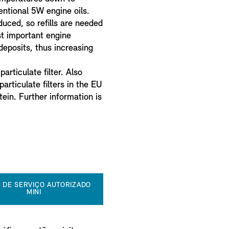
entional 5W engine oils.
duced, so refills are needed
ost important engine
eposits, thus increasing
articulate filter. Also
particulate filters in the EU
ein. Further information is
 DE SERVIÇO AUTORIZADO
MINI