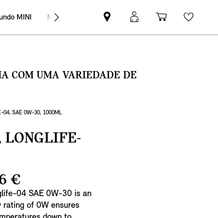
undo MINI
MINI Empresas
Pesquisar
Iniciar
Carrinho
Wishli
parceiro
sessão
de
MINI
MyMini
compras
SMA COM UMA VARIEDADE DE
-04, SAE 0W-30, 1000ML
, LONGLIFE-
6 €
nglife-04 SAE 0W-30 is an
y rating of 0W ensures
temperatures down to