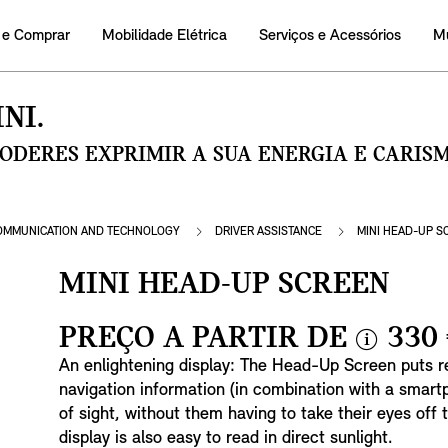
 e Comprar
Mobilidade Elétrica
Serviços e Acessórios
M
NI.
PODERES EXPRIMIR A SUA ENERGIA E CARI
OMMUNICATION AND TECHNOLOGY
DRIVER ASSISTANCE
MINI HEAD-UP S
MINI HEAD-UP SCREEN
PREÇO A PARTIR DE
330
i
An enlightening display: The Head-Up Screen puts r
n
navigation information (in combination with a smartph
f
of sight, without them having to take their eyes off
o
display is also easy to read in direct sunlight.