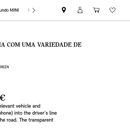
undo MINI
MINI Empresas
Pesquisar
Iniciar
Carrinho
Wishli
parceiro
sessão
de
MINI
MyMini
compras
SMA COM UMA VARIEDADE DE
CREEN
 €
elevant vehicle and
one) into the driver's line
 the road. The transparent