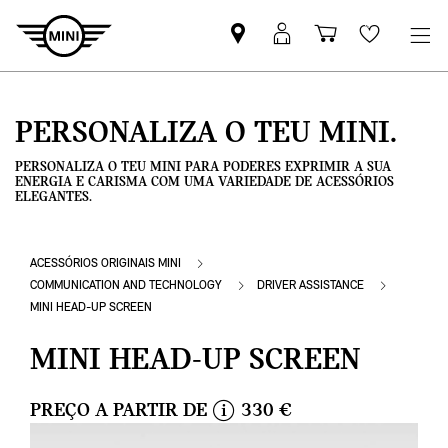
Pesquisar
Iniciar
Carrinho
Wishlis
parceiro
sessão
de
MINI
MyMini
compras
PERSONALIZA O TEU MINI.
PERSONALIZA O TEU MINI PARA PODERES EXPRIMIR A SUA
ENERGIA E CARISMA COM UMA VARIEDADE DE ACESSÓRIOS
ELEGANTES.
ACESSÓRIOS ORIGINAIS MINI
COMMUNICATION AND TECHNOLOGY
DRIVER ASSISTANCE
MINI HEAD-UP SCREEN
MINI HEAD-UP SCREEN
PREÇO A PARTIR DE
330 €
i