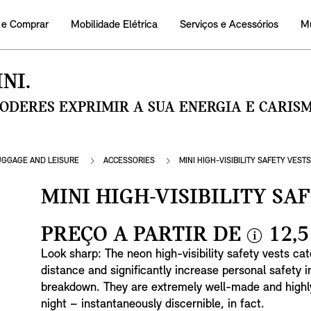
 e Comprar
Mobilidade Elétrica
Serviços e Acessórios
M
NI.
PODERES EXPRIMIR A SUA ENERGIA E CARI
UGGAGE AND LEISURE
ACCESSORIES
MINI HIGH-VISIBILITY SAFETY VESTS
MINI HIGH-VISIBILITY SA
PREÇO A PARTIR DE
12,5
i
Look sharp: The neon high-visibility safety vests ca
n
distance and significantly increase personal safety i
f
breakdown. They are extremely well-made and highly
o
night – instantaneously discernible, in fact.