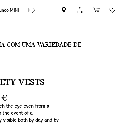
undo MINI
MINI Empresas
Pesquisar
Iniciar
Carrinho
Wishli
parceiro
sessão
de
MINI
MyMini
compras
SMA COM UMA VARIEDADE DE
FETY VESTS
 €
tch the eye even from a
n the event of a
 visible both by day and by