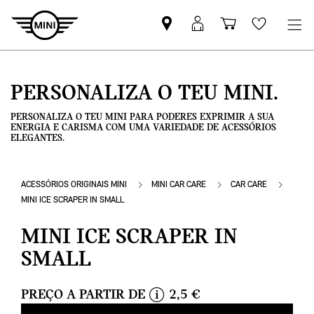
Pesquisar
Iniciar
Carrinho
Wishlis
parceiro
sessão
de
MINI
MyMini
compras
PERSONALIZA O TEU MINI.
PERSONALIZA O TEU MINI PARA PODERES EXPRIMIR A SUA
ENERGIA E CARISMA COM UMA VARIEDADE DE ACESSÓRIOS
ELEGANTES.
ACESSÓRIOS ORIGINAIS MINI
MINI CAR CARE
CAR CARE
MINI ICE SCRAPER IN SMALL
MINI ICE SCRAPER IN
SMALL
PREÇO A PARTIR DE
2,5 €
i