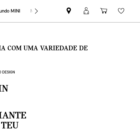
undo MINI
MINI Empresas
Pesquisar
Iniciar
Carrinho
Wishli
parceiro
sessão
de
MINI
MyMini
compras
SMA COM UMA VARIEDADE DE
D DESIGN
IN
IANTE
 TEU