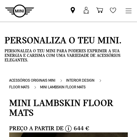
Pesquisar
Iniciar
Carrinho
Wishlis
parceiro
sessão
de
MINI
MyMini
compras
PERSONALIZA O TEU MINI.
PERSONALIZA O TEU MINI PARA PODERES EXPRIMIR A SUA
ENERGIA E CARISMA COM UMA VARIEDADE DE ACESSÓRIOS
ELEGANTES.
ACESSÓRIOS ORIGINAIS MINI
INTERIOR DESIGN
FLOOR MATS
MINI LAMBSKIN FLOOR MATS
MINI LAMBSKIN FLOOR
MATS
PREÇO A PARTIR DE
644 €
i