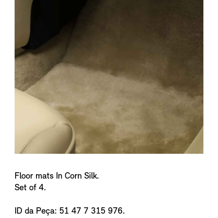
n
f
o
Floor mats In Corn Silk.
Set of 4.
ID da Peça: 51 47 7 315 976.