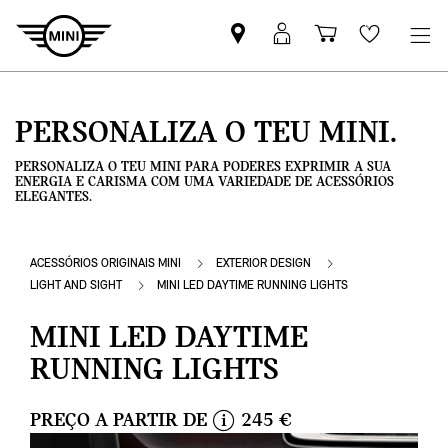
Pesquisar
Iniciar
Carrinho
Wishlis
parceiro
sessão
de
MINI
MyMini
compras
PERSONALIZA O TEU MINI.
PERSONALIZA O TEU MINI PARA PODERES EXPRIMIR A SUA
ENERGIA E CARISMA COM UMA VARIEDADE DE ACESSÓRIOS
ELEGANTES.
ACESSÓRIOS ORIGINAIS MINI
EXTERIOR DESIGN
LIGHT AND SIGHT
MINI LED DAYTIME RUNNING LIGHTS
MINI LED DAYTIME
RUNNING LIGHTS
PREÇO A PARTIR DE
245 €
i