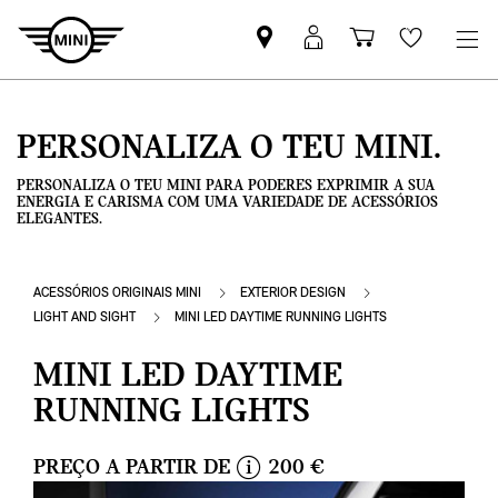
Pesquisar
Iniciar
Carrinho
Wishlis
parceiro
sessão
de
MINI
MyMini
compras
PERSONALIZA O TEU MINI.
PERSONALIZA O TEU MINI PARA PODERES EXPRIMIR A SUA
ENERGIA E CARISMA COM UMA VARIEDADE DE ACESSÓRIOS
ELEGANTES.
ACESSÓRIOS ORIGINAIS MINI
EXTERIOR DESIGN
LIGHT AND SIGHT
MINI LED DAYTIME RUNNING LIGHTS
MINI LED DAYTIME
RUNNING LIGHTS
PREÇO A PARTIR DE
200 €
i