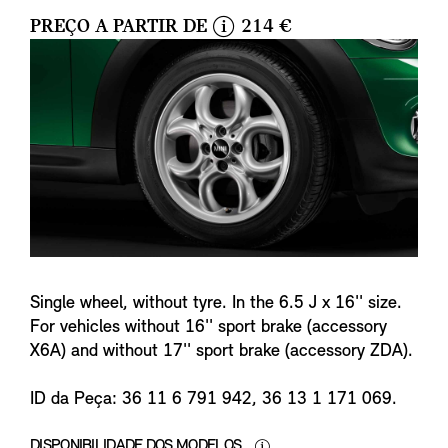
PREÇO A PARTIR DE
214 €
i
n
f
o
Single wheel, without tyre. In the 6.5 J x 16'' size.
For vehicles without 16'' sport brake (accessory
X6A) and without 17'' sport brake (accessory ZDA).
ID da Peça: 36 11 6 791 942, 36 13 1 171 069.
DISPONIBILIDADE DOS MODELOS