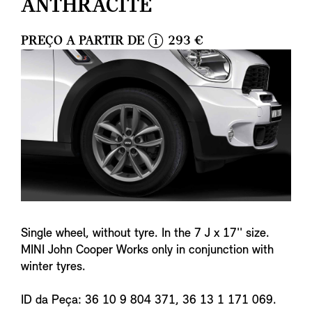
ANTHRACITE
PREÇO A PARTIR DE
293 €
i
n
f
o
Single wheel, without tyre. In the 7 J x 17'' size.
MINI John Cooper Works only in conjunction with
winter tyres.
ID da Peça: 36 10 9 804 371, 36 13 1 171 069.