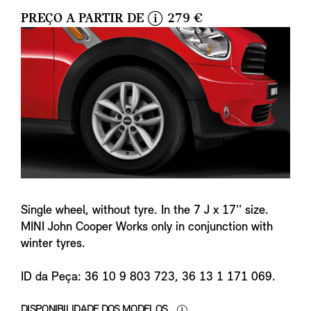
PREÇO A PARTIR DE
279 €
i
n
f
o
Single wheel, without tyre. In the 7 J x 17'' size.
MINI John Cooper Works only in conjunction with
winter tyres.
ID da Peça: 36 10 9 803 723, 36 13 1 171 069.
DISPONIBILIDADE DOS MODELOS