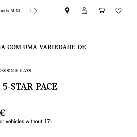
undo MINI
MINI Empresas
Pesquisar
Iniciar
Carrinho
Wishli
parceiro
sessão
de
MINI
MyMini
compras
SMA COM UMA VARIEDADE DE
OKE R110 IN SILVER
 5-STAR PACE
 €
For vehicles without 17-