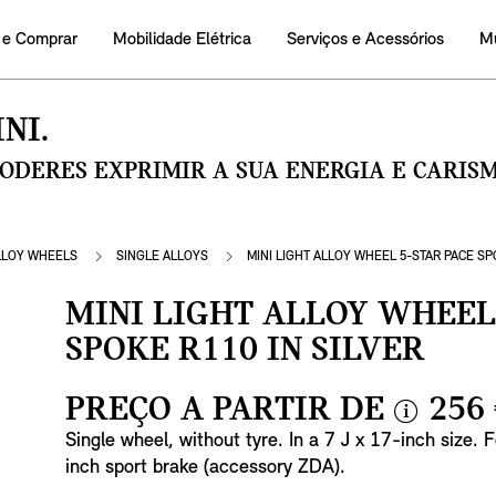
 e Comprar
Mobilidade Elétrica
Serviços e Acessórios
M
NI.
PODERES EXPRIMIR A SUA ENERGIA E CARI
LLOY WHEELS
SINGLE ALLOYS
MINI LIGHT ALLOY WHEEL 5-STAR PACE SP
MINI LIGHT ALLOY WHEEL
SPOKE R110 IN SILVER
PREÇO A PARTIR DE
256
i
Single wheel, without tyre. In a 7 J x 17-inch size. 
n
inch sport brake (accessory ZDA).
f