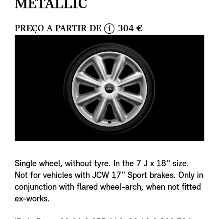
METALLIC
PREÇO A PARTIR DE
304 €
i
n
f
o
Single wheel, without tyre. In the 7 J x 18'' size.
Not for vehicles with JCW 17'' Sport brakes. Only in
conjunction with flared wheel-arch, when not fitted
ex-works.