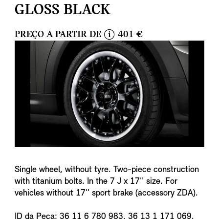
GLOSS BLACK
PREÇO A PARTIR DE
401 €
i
n
f
o
Single wheel, without tyre. Two-piece construction
with titanium bolts. In the 7 J x 17'' size. For
vehicles without 17'' sport brake (accessory ZDA).
ID da Peça: 36 11 6 780 983, 36 13 1 171 069.