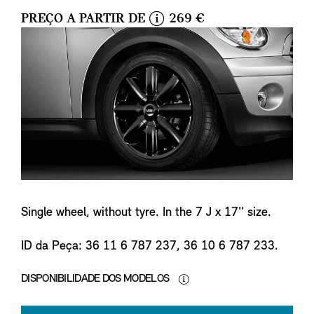
PREÇO A PARTIR DE
269 €
i
n
f
o
Single wheel, without tyre. In the 7 J x 17'' size.
ID da Peça: 36 11 6 787 237, 36 10 6 787 233.
DISPONIBILIDADE DOS MODELOS