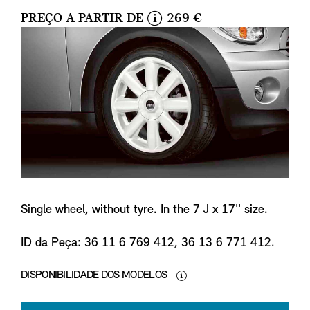
PREÇO A PARTIR DE
269 €
i
n
f
o
Single wheel, without tyre. In the 7 J x 17'' size.
ID da Peça: 36 11 6 769 412, 36 13 6 771 412.
DISPONIBILIDADE DOS MODELOS