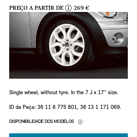
PREÇO A PARTIR DE
269 €
i
n
f
o
Single wheel, without tyre. In the 7 J x 17'' size.
ID da Peça: 36 11 6 775 801, 36 13 1 171 069.
DISPONIBILIDADE DOS MODELOS