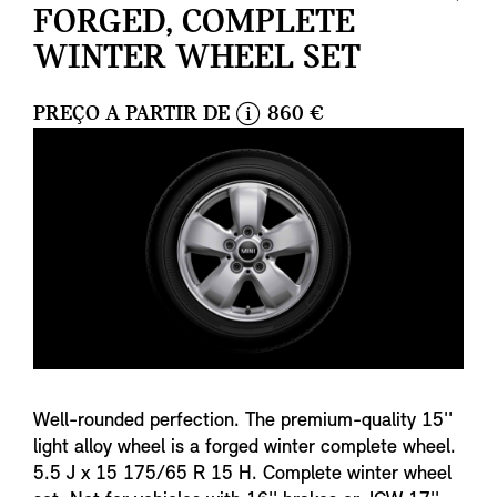
FORGED, COMPLETE
WINTER WHEEL SET
PREÇO A PARTIR DE
860 €
i
n
f
o
Well-rounded perfection. The premium-quality 15''
light alloy wheel is a forged winter complete wheel.
5.5 J x 15 175/65 R 15 H. Complete winter wheel