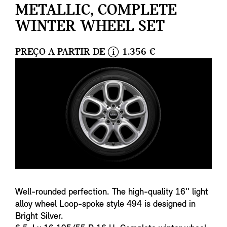
METALLIC, COMPLETE
WINTER WHEEL SET
PREÇO A PARTIR DE
1.356 €
i
n
f
o
Well-rounded perfection. The high-quality 16'' light
alloy wheel Loop-spoke style 494 is designed in
Bright Silver.